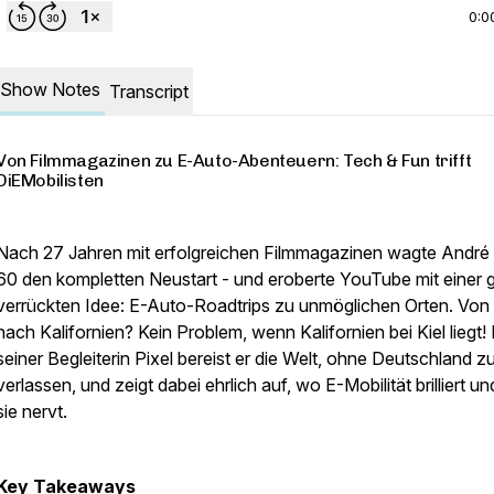
0:0
Show Notes
Transcript
Von Filmmagazinen zu E-Auto-Abenteuern: Tech & Fun trifft
DiEMobilisten
Nach 27 Jahren mit erfolgreichen Filmmagazinen wagte André 
60 den kompletten Neustart - und eroberte YouTube mit einer g
verrückten Idee: E-Auto-Roadtrips zu unmöglichen Orten. Von 
nach Kalifornien? Kein Problem, wenn Kalifornien bei Kiel liegt! 
seiner Begleiterin Pixel bereist er die Welt, ohne Deutschland z
verlassen, und zeigt dabei ehrlich auf, wo E-Mobilität brilliert u
sie nervt.
Key Takeaways