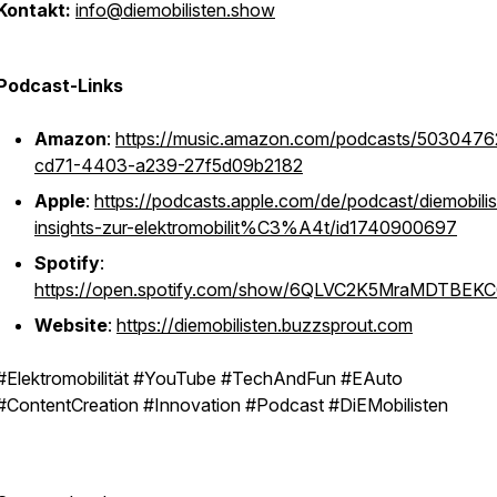
Kontakt:
info@diemobilisten.show
Podcast-Links
Amazon
:
https://music.amazon.com/podcasts/5030476
cd71-4403-a239-27f5d09b2182
Apple
:
https://podcasts.apple.com/de/podcast/diemobilis
insights-zur-elektromobilit%C3%A4t/id1740900697
Spotify
:
https://open.spotify.com/show/6QLVC2K5MraMDTBEK
Website
:
https://diemobilisten.buzzsprout.com
#Elektromobilität #YouTube #TechAndFun #EAuto
#ContentCreation #Innovation #Podcast #DiEMobilisten