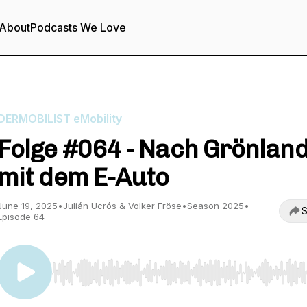
About
Podcasts We Love
DERMOBILIST eMobility
Folge #064 - Nach Grönlan
mit dem E-Auto
June 19, 2025
•
Julián Ucrós & Volker Fröse
•
Season 2025
•
S
Episode 64
Use Left/Right to seek, Home/End to jump to start o