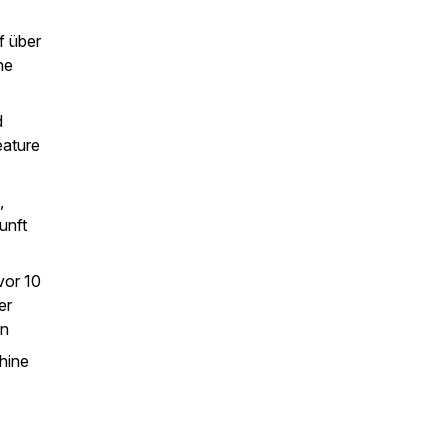
f über
ne
d
eature
,
unft
vor 10
er
en
hine