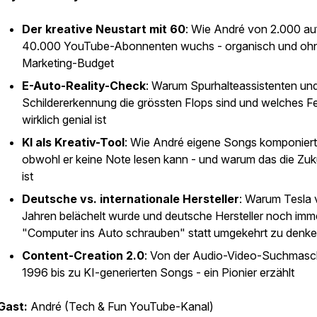
Der kreative Neustart mit 60
: Wie André von 2.000 au
40.000 YouTube-Abonnenten wuchs - organisch und oh
Marketing-Budget
E-Auto-Reality-Check
: Warum Spurhalteassistenten un
Schildererkennung die grössten Flops sind und welches F
wirklich genial ist
KI als Kreativ-Tool
: Wie André eigene Songs komponiert
obwohl er keine Note lesen kann - und warum das die Zuk
ist
Deutsche vs. internationale Hersteller
: Warum Tesla 
Jahren belächelt wurde und deutsche Hersteller noch imm
"Computer ins Auto schrauben" statt umgekehrt zu denk
Content-Creation 2.0
: Von der Audio-Video-Suchmasc
1996 bis zu KI-generierten Songs - ein Pionier erzählt
Gast:
André (Tech & Fun YouTube-Kanal)