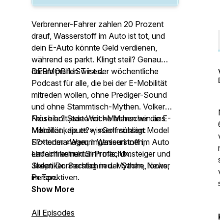
Verbrenner-Fahrer zahlen 20 Prozent
drauf, Wasserstoff im Auto ist tot, und
dein E-Auto könnte Geld verdienen,
während es parkt. Klingt steil? Genau
darum prüfen wir es.
DERMOBILIST ist der wöchentliche
Podcast für alle, die bei der E-Mobilität
mitreden wollen, ohne Prediger-Sound
und ohne Stammtisch-Mythen. Volker
Fröse holt jede Woche Menschen ans
Neu hier? Starte mit «Machen wir die E-
Mikrofon, die es wissen müssen:
Mobilität kaputt?», «Golf schlägt Model
Flottenmanager, Ingenieurinnen,
S?» oder «Warum Wasserstoff im Auto
Ladeinfrastruktur-Profis, Umsteiger und
einfach keinen Sinn macht».
Skeptiker. Sachlich in der Sache, locker
Jeden Donnerstag neu. Mythen, News,
im Ton.
Perspektiven.
Show More
All Episodes