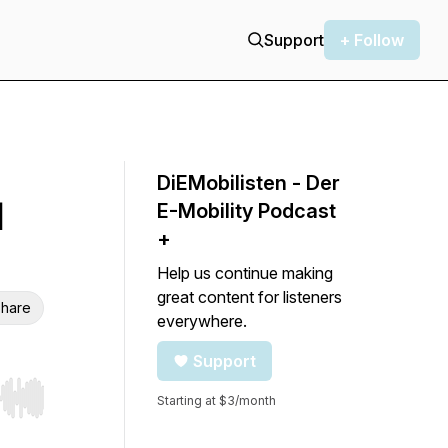
Support
+ Follow
DiEMobilisten - Der
d
E-Mobility Podcast
+
Help us continue making
great content for listeners
hare
everywhere.
Support
Starting at $3/month
r end. Hold shift to jump forward or backward.