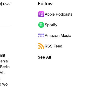
Follow
0
|
47:23
Apple Podcasts
Spotify
Amazon Music
RSS Feed
mit
See All
enial
Berlin
Mit
u
nd wo