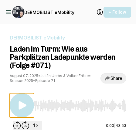
+ Follow
DERMOBILIST eMobility
DERMOBILIST eMobility
Laden im Turm: Wie aus
Parkplätzen Ladepunkte werden
(Folge #071)
August 07, 2025
•
Julián Ucrós & Volker Fröse
•
Share
Season 2025
•
Episode 71
Use Left/Right to seek, Home/End to jump to st
0:00
|
43:53