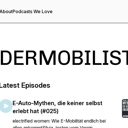
About
Podcasts We Love
DERMOBILIST 
Latest Episodes
E-Auto-Mythen, die keiner selbst
erlebt hat (#025)
electrified women: Wie E-Mobilität endlich bei
allen ankommtSilvia Josten vom Verein