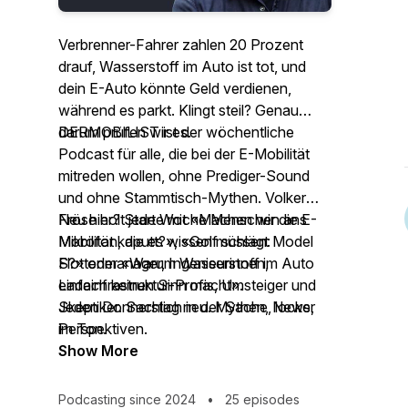
Verbrenner-Fahrer zahlen 20 Prozent
drauf, Wasserstoff im Auto ist tot, und
dein E-Auto könnte Geld verdienen,
während es parkt. Klingt steil? Genau
darum prüfen wir es.
DERMOBILIST ist der wöchentliche
Podcast für alle, die bei der E-Mobilität
mitreden wollen, ohne Prediger-Sound
und ohne Stammtisch-Mythen. Volker
Fröse holt jede Woche Menschen ans
Neu hier? Starte mit «Machen wir die E-
Mikrofon, die es wissen müssen:
Mobilität kaputt?», «Golf schlägt Model
Flottenmanager, Ingenieurinnen,
S?» oder «Warum Wasserstoff im Auto
Ladeinfrastruktur-Profis, Umsteiger und
einfach keinen Sinn macht».
Skeptiker. Sachlich in der Sache, locker
Jeden Donnerstag neu. Mythen, News,
im Ton.
Perspektiven.
Show More
Podcasting since 2024
•
25 episodes