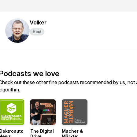
Volker
Host
Podcasts we love
Check out these other fine podcasts recommended by us, not 
algorithm.
Elektroauto-
The Digital
Macher &
News
Drive
Märkte: